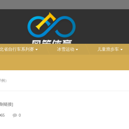
北省自行车系列赛
冰雪运动
儿童滑步车
样例）
复制链接]
965
0