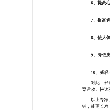
6、提高心
7、提高免
8、使人体
9、降低患
10、减轻
对此，舒诺尔
育运动。快速
以上专家为我
钟，能更长寿