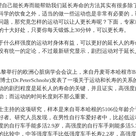
望自己能长寿而能帮助我们延长寿命的方法其实有很多除
科学的饮食之外，适当的做一些运动也是非常有必要的，
问题，那究竟怎样的运动可以让人更长寿呢？下面，专家
的十大好处，只要你每天锻炼上30分钟，可以更长寿。
于什么样强度的运动对身体有益，可以更好的延长人的寿
没有统一的定论，不过最新研究显示，剧烈运动对于延长
黎举行的欧洲心脏病学会会议上，来自丹麦哥本哈根市Bispe
士(Dr.PeterSchnohr)发表了一项关于运动和长寿的关
动的剧烈程度是延长人的寿命的关键，并且证实，高强度
助；而运动的时间长度则不那么重要。
持的这项研究，样本是来自哥本哈根的5106位年龄介于
好者。研究人员发现，在男性自行车爱好者中，比起低运
度的自行车手能多活2.9岁，高强度的自行车手则能多活5.
的比较中，中等强度车手比低强度车手长寿2.2岁，高强