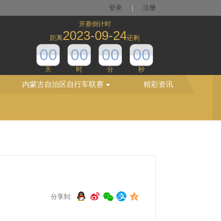
登录
|
注册
开赛倒计时
2023-09-24
距离
还剩
00
00
00
00
天
时
分
秒
内蒙古自治区自行车联赛
精彩资讯
分享到: